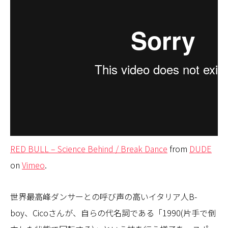
RED BULL – Science Behind / Break Dance
from
DUDE
on
Vimeo
.
世界最高峰ダンサーとの呼び声の高いイタリア人B-
boy、Cicoさんが、自らの代名詞である「1990(片手で倒