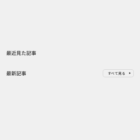
スターバックスが3県から始める
数の節目を秋
地元共創PR
USJのPR設計
最近見た記事
最新記事
すべて見る
1