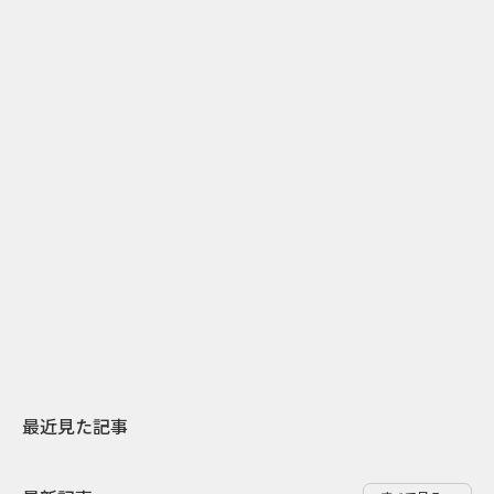
2
2026.07.31
2026.07.29
日本上陸30周年を地域の未来へ
AIモデルが「
スターバックスが3県から始める
登場 伝統I
地元共創PR
わせた広告事
最近見た記事