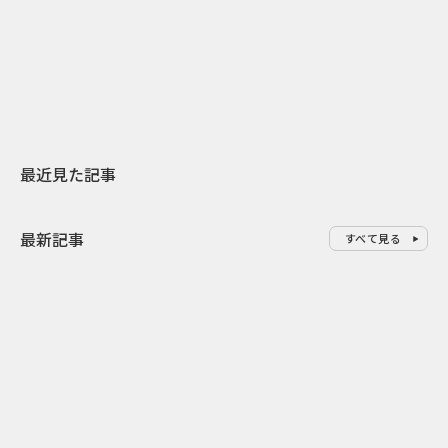
日本上陸30周年を地域の未来へ
AIモデルが「
スターバックスが3県から始める
登場 伝統I
地元共創PR
わせた広告事
最近見た記事
最新記事
すべて見る
0