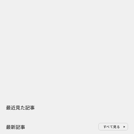
2
2026.07.31
2026.07.30
日本上陸30周年を地域の未来へ
おかっぱから
スターバックスが3県から始める
の大刷新 THE
地元共創PR
レラップ新C
最近見た記事
最新記事
すべて見る