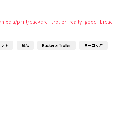
/media/print/backerei_troller_really_good_bread
リント
食品
Bäckerei Tröller
ヨーロッパ