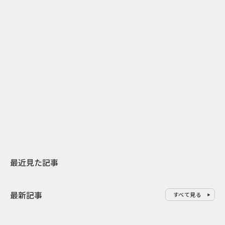
2
2026.07.31
2026.07.29
日本上陸30周年を地域の未来へ
AIモデルが「
スターバックスが3県から始める
登場 伝統I
地元共創PR
わせた広告事
最近見た記事
最新記事
すべて見る