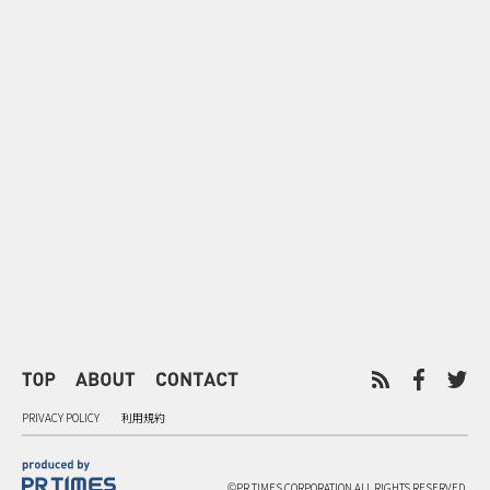
0
2026.08.07
2026.08.07
ゲームの新エリアが横浜に出
「試乗」の常
現！『ぽこ あ ポケモン』みなと
体験型マーケ
みらいジャック
PRIVACY POLICY
利用規約
©PR TIMES CORPORATION ALL RIGHTS RESERVED.