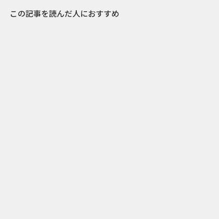
この記事を読んだ人におすすめ
0
2016.10.19
メトロで見つけた“お気に入りの東京”。石原さ
とみが王子の街で作る『季節のお便り』