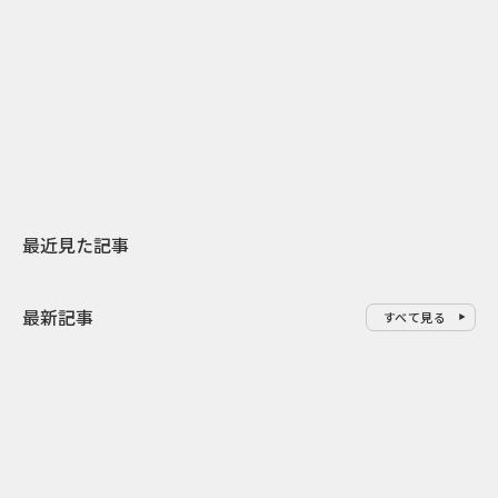
2026.07.31
2026.07.29
日本上陸30周年を地域の未来へ
AIモデルが「
スターバックスが3県から始める
登場 伝統I
地元共創PR
わせた広告事
最近見た記事
最新記事
すべて見る