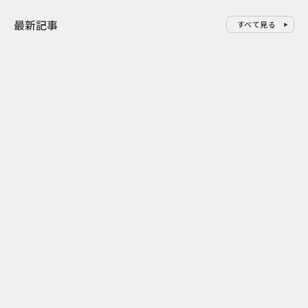
最新記事
すべて見る
0
2026.08.07
2026.08.07
「試乗」の常識を変えたFordの
ドーナツを売
体験型マーケティング
リスピー・ク
チャーワール