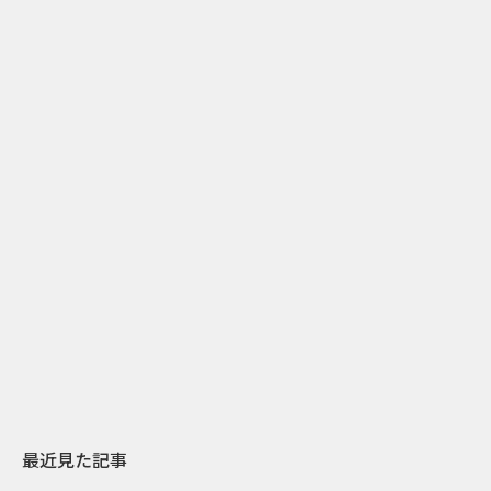
2
2026.07.31
2026.07.29
日本上陸30周年を地域の未来へ
AIモデルが「
スターバックスが3県から始める
登場 伝統I
地元共創PR
わせた広告事
最近見た記事