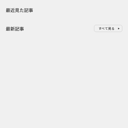
最近見た記事
最新記事
すべて見る
0
2026.08.08
2026.08.08
令和8年8月8日の“8並び”を1日
“蛇口からみ
限りの祭に 叡山電鉄が八瀬で仕
谷で！ファン
掛ける科学と縁日
ご当地体験で