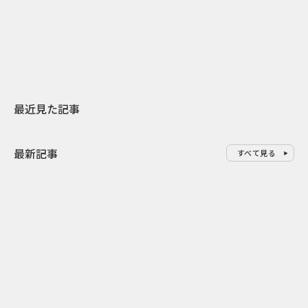
スターバックスが3県から始める
登場 伝統I
地元共創PR
わせた広告事
最近見た記事
最新記事
すべて見る
0