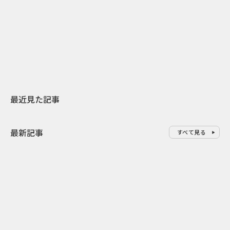
日本上陸30周年を地域の未来へ
AIモデルが「
スターバックスが3県から始める
登場 伝統I
地元共創PR
わせた広告事
最近見た記事
最新記事
すべて見る