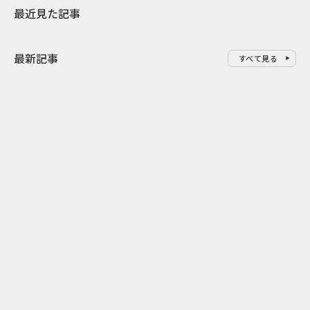
最近見た記事
最新記事
すべて見る
0
2026.08.09
2026.08.08
「水の先をつくれ」インフラを
令和8年8月8
支える会社が水の日に掲げたブ
限りの祭に 
ランド広告
掛ける科学と