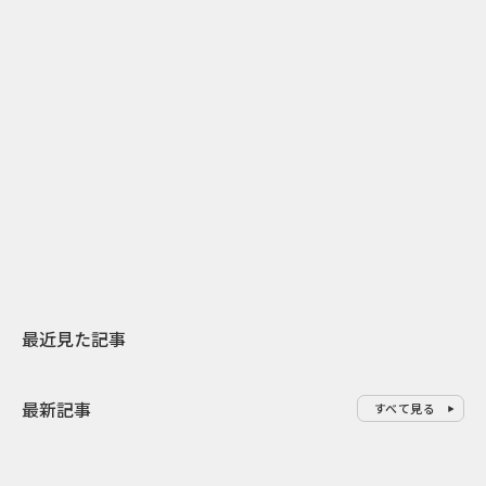
2
2026.07.31
2026.07.29
日本上陸30周年を地域の未来へ
AIモデルが「
スターバックスが3県から始める
登場 伝統I
地元共創PR
わせた広告事
最近見た記事
最新記事
すべて見る