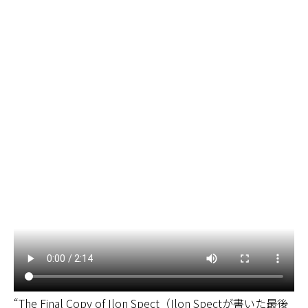
“The Final Copy of Ilon Spect（Ilon Spectが書いた最後