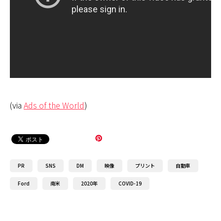
(via
Ads of the World
)
PR
SNS
DM
映像
プリント
自動車
Ford
南米
2020年
COVID-19