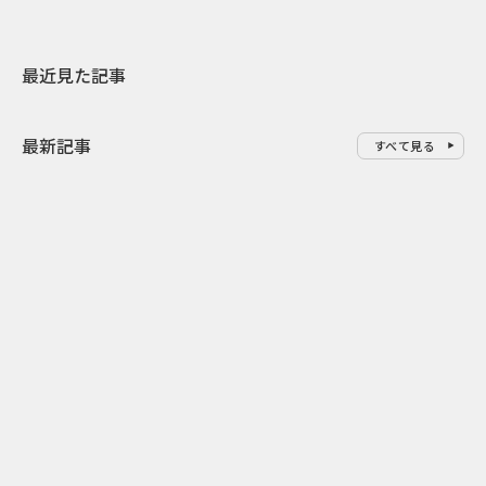
最近見た記事
最新記事
すべて見る
0
2026.08.09
2026.08.08
「水の先をつくれ」インフラを
令和8年8月8
支える会社が水の日に掲げたブ
限りの祭に 