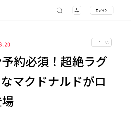
ログイン
1
8.20
ン予約必須！超絶ラグ
ーなマクドナルドがロ
登場