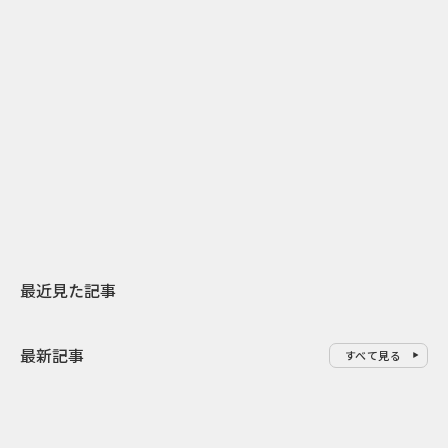
2
2026.07.31
2026.07.29
日本上陸30周年を地域の未来へ
AIモデルが「
スターバックスが3県から始める
登場 伝統I
地元共創PR
わせた広告事
最近見た記事
最新記事
すべて見る