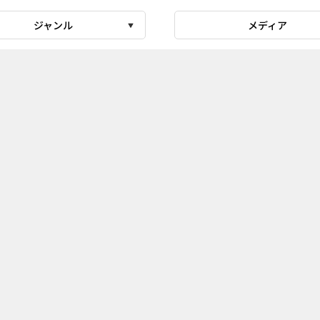
ジャンル
メディア