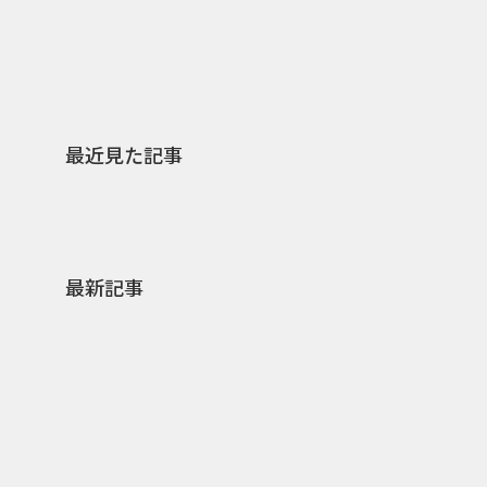
最近見た記事
最新記事