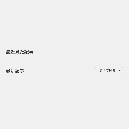
日本上陸30周年を地域の未来へ
おかっぱから
スターバックスが3県から始める
の大刷新 THE
地元共創PR
レラップ新C
最近見た記事
最新記事
すべて見る