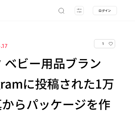
ログイン
1
.17
 ベビー用品ブラン
agramに投稿された1万
真からパッケージを作