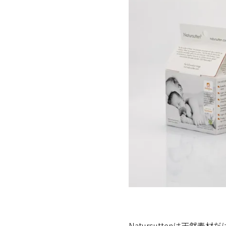
Natursuttenは天