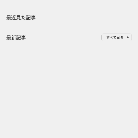
最近見た記事
最新記事
すべて見る
0
2026.08.07
2026.08.07
ドーナツを売るだけじゃない ク
行き先ではな
リスピー・クリーム×アドベン
関係人口を育