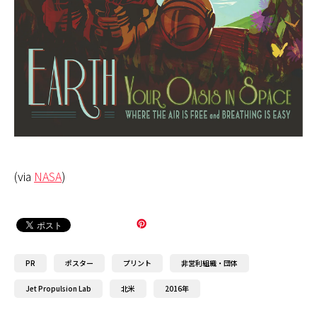
(via
NASA
)
PR
ポスター
プリント
非営利組織・団体
Jet Propulsion Lab
北米
2016年