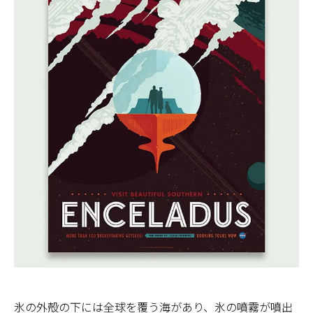
氷の外殻の下には全球を覆う海があり、氷の噴霧が噴出