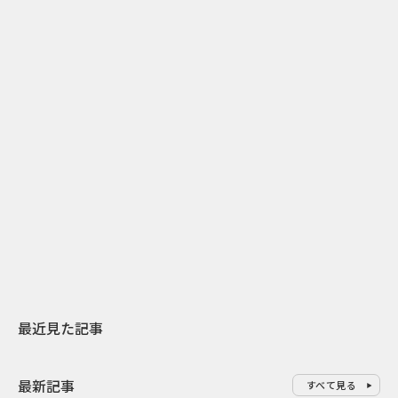
2
2026.07.31
2026.07.29
日本上陸30周年を地域の未来へ
AIモデルが「
スターバックスが3県から始める
登場 伝統I
地元共創PR
わせた広告事
最近見た記事
最新記事
すべて見る