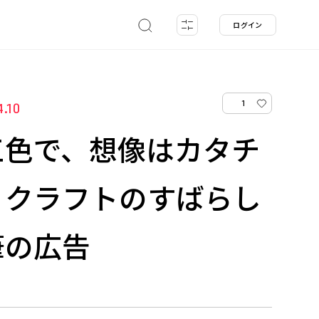
ログイン
1
4.10
三色で、想像はカタチ
」クラフトのすばらし
筆の広告