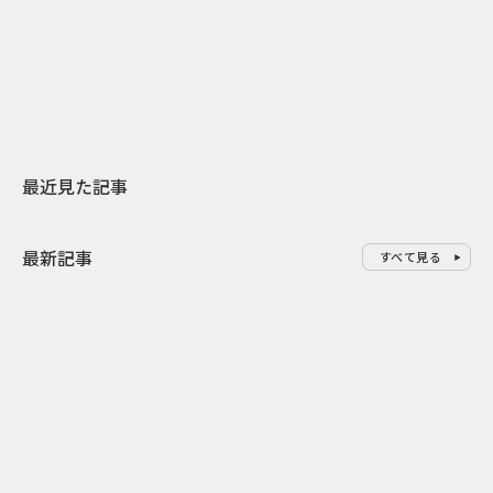
スターバックスが3県から始める
の大刷新 THE
地元共創PR
レラップ新C
最近見た記事
最新記事
すべて見る
0