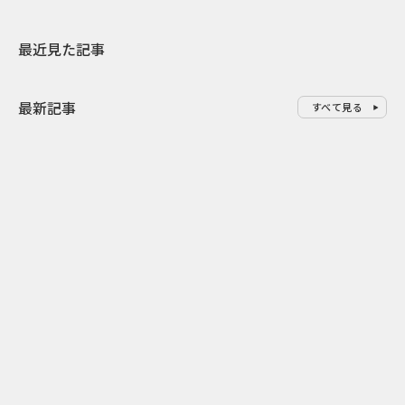
最近見た記事
最新記事
すべて見る
0
2026.08.09
2026.08.08
「水の先をつくれ」インフラを
令和8年8月8
支える会社が水の日に掲げたブ
限りの祭に 