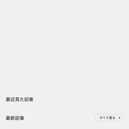
2
2026.07.31
2026.08.04
日本上陸30周年を地域の未来へ
開業25周年×
スターバックスが3県から始める
数の節目を秋
地元共創PR
USJのPR設計
最近見た記事
最新記事
すべて見る