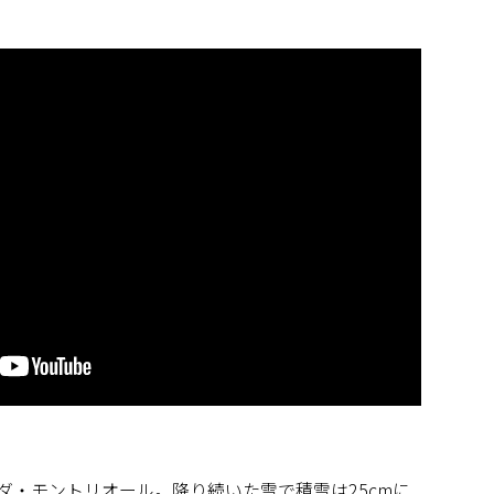
ナダ・モントリオール。降り続いた雪で積雪は25cmに