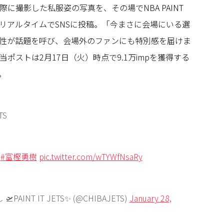
に撮影した私服姿の写真を、その場でNBA PAINT
リアルタイムでSNSに投稿。「今まさに会場にいる選
性が話題を呼び、会場外のファンにも特別感を届けま
ポストは2月17日（火）時点で9.1万impを獲得する
。
TS
#富樫勇樹
pic.twitter.com/wTYWfNsaRy
AINT IT JETS✨ (@CHIBAJETS)
January 28,