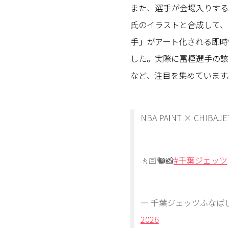
また、選手が会場入りする際
氏のイラストと合成して、
手」がアート化される即時
した。実際に冨樫選手の該当
など、注目を集めています
NBA PAINT × CHIBAJE
🚶🏻🐿️📸
#千葉ジェッツ
— 千葉ジェッツふなばし 🛫P
2026