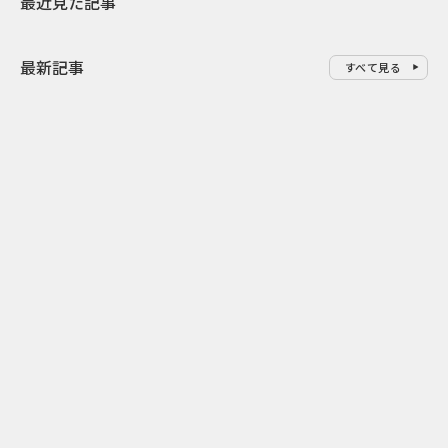
最近見た記事
最新記事
すべて見る
0
2026.08.07
2026.08.07
ゲームの新エリアが横浜に出
「試乗」の常
現！『ぽこ あ ポケモン』みなと
体験型マーケ
みらいジャック