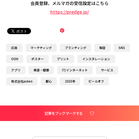
会員登録、メルマガの受信設定はこちら
https://predge.jp/
広告
マーケティング
ブランディング
販促
SNS
OOH
ポスター
プリント
インスタレーション
アプリ
美容・健康
IT/インターネット
サービス
株式会社asken
都心
2025年
ピールオフ
記事をブックマークする