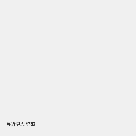
1
2026.07.31
2026.07.29
日本上陸30周年を地域の未来へ
AIモデルが「
スターバックスが3県から始める
登場 伝統I
地元共創PR
わせた広告事
最近見た記事