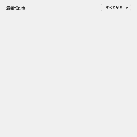
最新記事
すべて見る
0
2026.08.06
2026.08.06
バーガーをコピーした広告でマ
6段階の“と
クドナルドが狙った“オフィスラ
む キスケの
ンチ需要”
おみくじ」