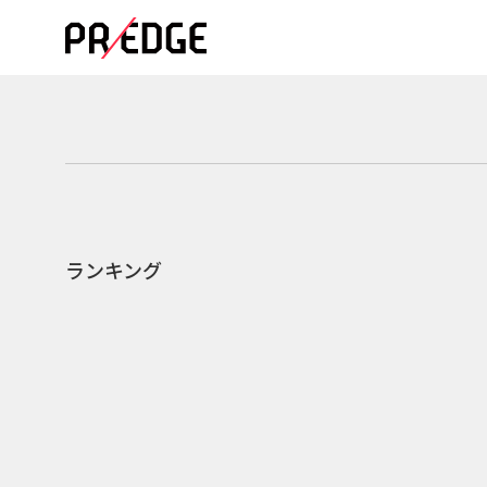
ランキング