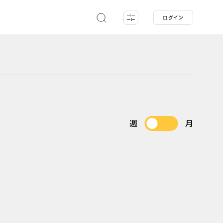
ログイン
週
月