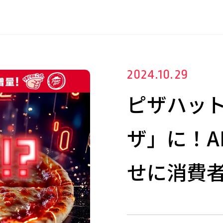
2024.10.29
ピザハット
ザ」に！A
せに消費