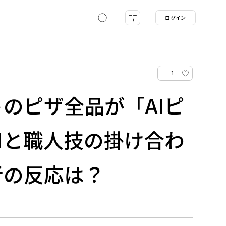
ログイン
1
のピザ全品が「AIピ
Iと職人技の掛け合わ
者の反応は？