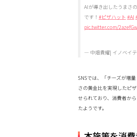
AIが導き出したうまさ
です！
#ピザハット
#AI
pic.twitter.com/2azef
— 中畑貴耀| イノベイティアC
SNSでは、「チーズが増
さの黄金比を実現したピザ
せられており、消費者から
たようです。
本施策を消費