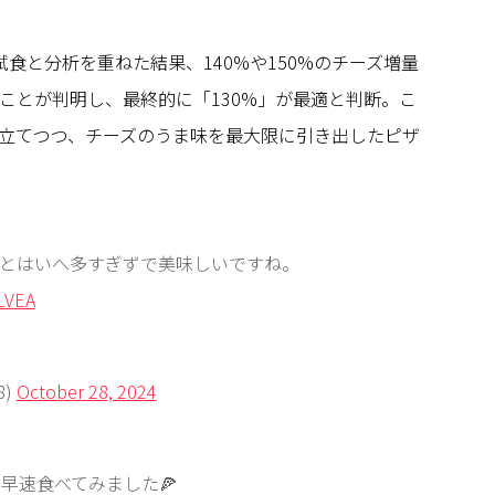
食と分析を重ねた結果、140%や150%のチーズ増量
ことが判明し、最終的に「130%」が最適と判断。こ
立てつつ、チーズのうま味を最大限に引き出したピザ
たとはいへ多すぎずで美味しいですね。
ELVEA
8)
October 28, 2024
、早速食べてみました🍕