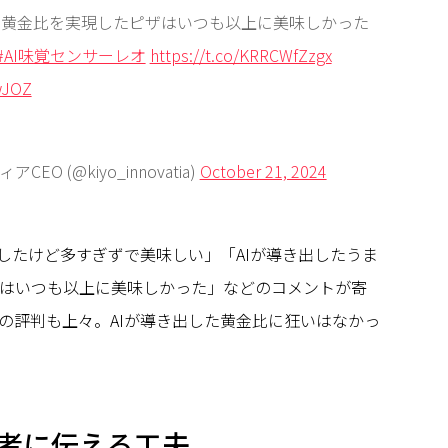
の黄金比を実現したピザはいつも以上に美味しかった
#AI味覚センサーレオ
https://t.co/KRRCWfZzgx
GwJOZ
EO (@kiyo_innovatia)
October 21, 2024
量したけど多すぎずで美味しい」「AIが導き出したうま
はいつも以上に美味しかった」などのコメントが寄
の評判も上々。AIが導き出した黄金比に狂いはなかっ
者に伝える工夫