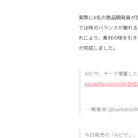
実際に4名の商品開発員が試
では味のバランスが崩れる
れにより、素材の味を引き
が完成しました。
AIピザ、チーズ増量し
pic.twitter.com/SRr1H
— 鳴海 彬 (@santarou9
今日発売の「AIピザ」