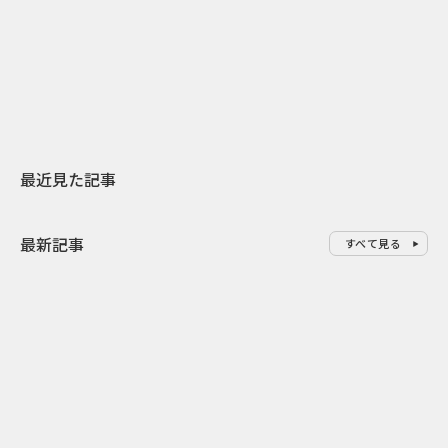
日本上陸30周年を地域の未来へ
AIモデルが「
スターバックスが3県から始める
登場 伝統I
地元共創PR
わせた広告事
最近見た記事
最新記事
すべて見る