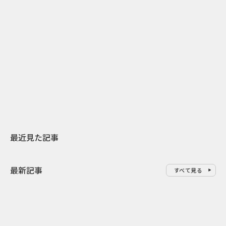
2
2026.07.31
2026.07.30
日本上陸30周年を地域の未来へ
おかっぱから
スターバックスが3県から始める
の大刷新 THE
地元共創PR
レラップ新C
最近見た記事
最新記事
すべて見る