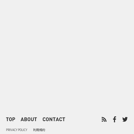
0
2026.08.09
2026.08.08
「水の先をつくれ」インフラを
令和8年8月8
支える会社が水の日に掲げたブ
限りの祭に 
ランド広告
掛ける科学と
PRIVACY POLICY
利用規約