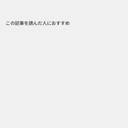
この記事を読んだ人におすすめ
22
2021.01.09
「年賀状の天ぷら」や「煉瓦状」――毎年ユニーク