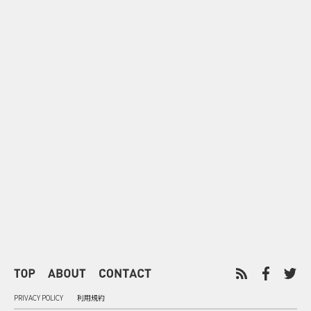
0
2026.08.08
2026.08.08
令和8年8月8日の“8並び”を1日
“蛇口からみ
限りの祭に 叡山電鉄が八瀬で仕
谷で！ファン
掛ける科学と縁日
ご当地体験で
PRIVACY POLICY
利用規約