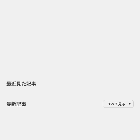
2
2026.07.31
2026.07.29
日本上陸30周年を地域の未来へ
AIモデルが「
スターバックスが3県から始める
登場 伝統I
地元共創PR
わせた広告事
最近見た記事
最新記事
すべて見る