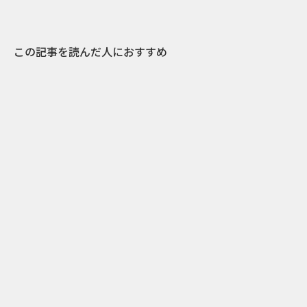
この記事を読んだ人におすすめ
1
2014.09.29
「曲がるiPhone 6 Plus」騒動に乗っかった、大