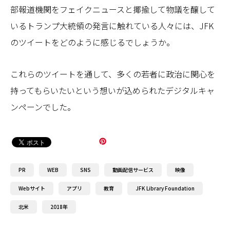
部報道機関をフェイクニュースと揶揄して物議を醸して
いるトランプ大統領の発言に触れている人々には、JFK
のツイートをどのように感じるでしょうか。
これらのツイートを通して、多くの若者に政治に関心を
持ってもらいたいという想いが込められたデジタルキャ
ンペーンでした。
PR
WEB
SNS
動画配信サービス
映像
Webサイト
アプリ
教育
JFK Library Foundation
北米
2018年