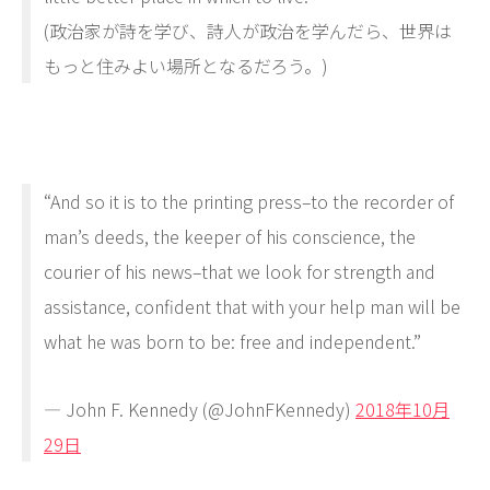
(政治家が詩を学び、詩人が政治を学んだら、世界は
もっと住みよい場所となるだろう。)
“And so it is to the printing press–to the recorder of
man’s deeds, the keeper of his conscience, the
courier of his news–that we look for strength and
assistance, confident that with your help man will be
what he was born to be: free and independent.”
— John F. Kennedy (@JohnFKennedy)
2018年10月
29日