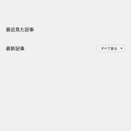
最近見た記事
最新記事
すべて見る
0
2026.08.08
2026.08.08
令和8年8月8日の“8並び”を1日
“蛇口からみ