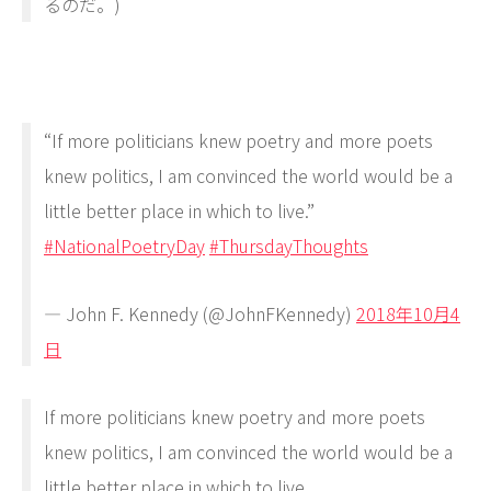
るのだ。)
“If more politicians knew poetry and more poets
knew politics, I am convinced the world would be a
little better place in which to live.”
#NationalPoetryDay
#ThursdayThoughts
— John F. Kennedy (@JohnFKennedy)
2018年10月4
日
If more politicians knew poetry and more poets
knew politics, I am convinced the world would be a
little better place in which to live.