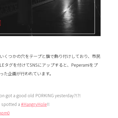
いくつかの穴をテープと旗で飾り付けしており、市民
LEタグを付けてSNSにアップすると、Peperamiをプ
った企画が行われています。
on got a good old PORKING yesterday?!?!
u spotted a
#HangryHole
!!
ghqm0