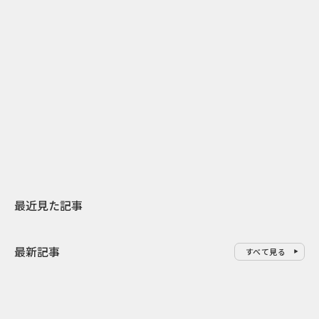
2
2026.07.31
2026.07.29
日本上陸30周年を地域の未来へ
AIモデルが「
スターバックスが3県から始める
登場 伝統I
地元共創PR
わせた広告事
最近見た記事
最新記事
すべて見る