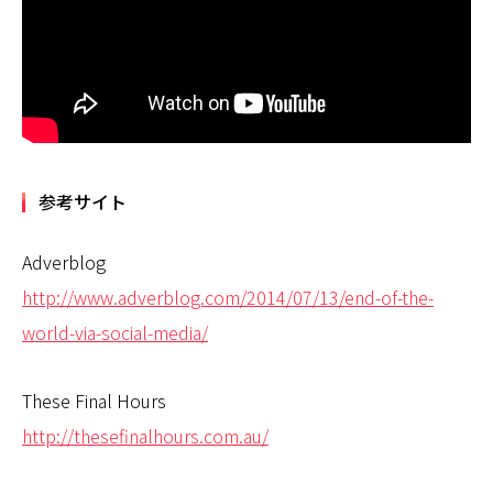
参考サイト
Adverblog
http://www.adverblog.com/2014/07/13/end-of-the-
world-via-social-media/
These Final Hours
http://thesefinalhours.com.au/