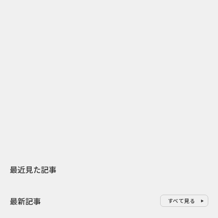
2
2026.07.31
2026.07.30
日本上陸30周年を地域の未来へ
おかっぱから
スターバックスが3県から始める
の大刷新 THE
地元共創PR
レラップ新C
最近見た記事
最新記事
すべて見る