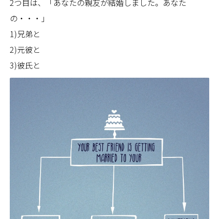
2つ目は、「あなたの親友が結婚しました。あなた
の・・・」
1)兄弟と
2)元彼と
3)彼氏と