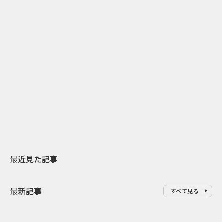
2
2026.07.31
2026.07.29
日本上陸30周年を地域の未来へ
AIモデルが「
スターバックスが3県から始める
登場 伝統I
地元共創PR
わせた広告事
最近見た記事
最新記事
すべて見る