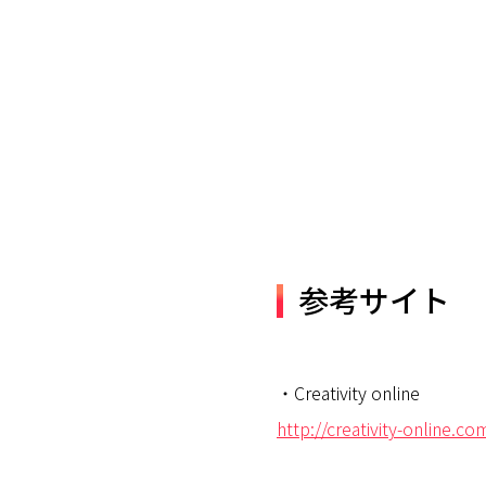
参考サイト
・Creativity online
http://creativity-online.c