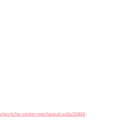
om/work/lar-center-mechanical-sofa/30466