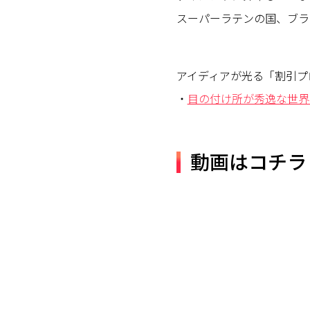
スーパーラテンの国、ブラ
アイディアが光る「割引プ
・
目の付け所が秀逸な世界
動画はコチラ