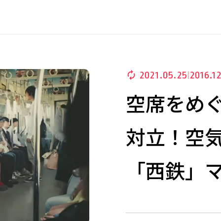
2021.05.25
2016.12
|
空席をめぐ
対立！空
「西鉄」