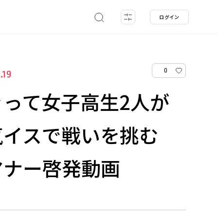
ログイン
0
.19
って女子高生2人が
気イスで戦いを挑む
マナー啓発動画