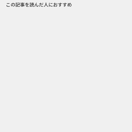
この記事を読んだ人におすすめ
2
2023.10.07
あなたの結婚式がCMになる。全国から出演希
望カップルを募集する理由とは？