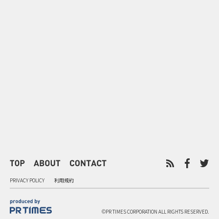
0
2026.08.07
2026.08.07
ドーナツを売るだけじゃない ク
行き先ではな
リスピー・クリーム×アドベン
関係人口を育
チャーワールドの体験設計
せ」
PRIVACY POLICY
利用規約
©PR TIMES CORPORATION ALL RIGHTS RESERVED.