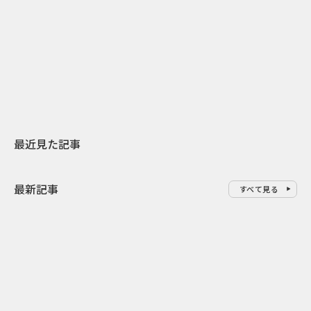
2026.07.31
2026.07.29
日本上陸30周年を地域の未来へ
AIモデルが「
スターバックスが3県から始める
登場 伝統I
地元共創PR
わせた広告事
最近見た記事
最新記事
すべて見る