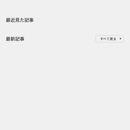
最近見た記事
最新記事
すべて見る
0
2026.08.06
2026.08.06
サンリオが8月7日を“ハナマルデ
似合うかわか
ー”に制定 記念日に企業価値を
先回り mevu