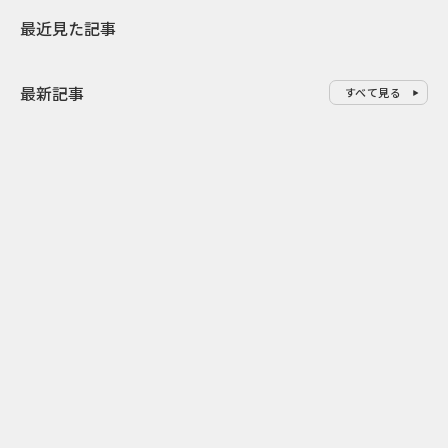
最近見た記事
最新記事
すべて見る
0
2026.08.09
2026.08.08
「水の先をつくれ」インフラを
令和8年8月8
支える会社が水の日に掲げたブ
限りの祭に 
ランド広告
掛ける科学と