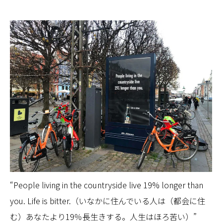
“People living in the countryside live 19% longer than
you. Life is bitter.（いなかに住んでいる人は（都会に住
む）あなたより19％長生きする。人生はほろ苦い）”