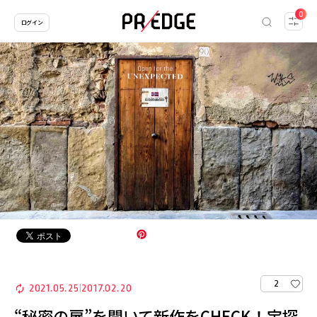
0
ログイン
2
2021.05.25
2017.02.20
|
“秘密の扉”を開いて新作をCHECK！宝探