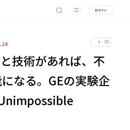
ログイン
1
1.24
アと技術があれば、不
になる。GEの実験企
impossible
』