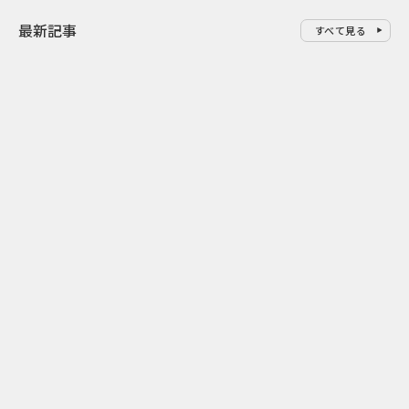
最新記事
すべて見る
0
2026.08.08
2026.08.08
令和8年8月8日の“8並び”を1日
“蛇口からみ
限りの祭に 叡山電鉄が八瀬で仕
谷で！ファン
掛ける科学と縁日
ご当地体験で