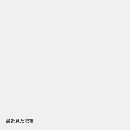
2
2026.07.31
2026.07.30
日本上陸30周年を地域の未来へ
おかっぱから
スターバックスが3県から始める
の大刷新 THE
地元共創PR
レラップ新C
最近見た記事